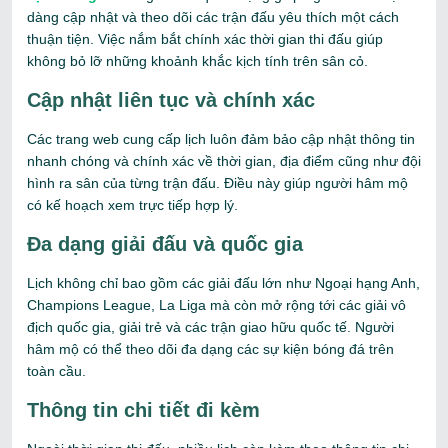
dàng cập nhật và theo dõi các trận đấu yêu thích một cách
thuận tiện. Việc nắm bắt chính xác thời gian thi đấu giúp
không bỏ lỡ những khoảnh khắc kịch tính trên sân cỏ.
Cập nhật liên tục và chính xác
Các trang web cung cấp lịch luôn đảm bảo cập nhật thông tin
nhanh chóng và chính xác về thời gian, địa điểm cũng như đội
hình ra sân của từng trận đấu. Điều này giúp người hâm mộ
có kế hoạch xem trực tiếp hợp lý.
Đa dạng giải đấu và quốc gia
Lịch không chỉ bao gồm các giải đấu lớn như Ngoại hạng Anh,
Champions League, La Liga mà còn mở rộng tới các giải vô
địch quốc gia, giải trẻ và các trận giao hữu quốc tế. Người
hâm mộ có thể theo dõi đa dạng các sự kiện bóng đá trên
toàn cầu.
Thông tin chi tiết đi kèm