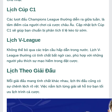
Lịch Cúp C1
Các lượt đấu Champions League thường diễn ra giữa tuần, là
tâm điểm của người chơi cá cược châu Âu. Cập nhật lịch Cúp
C1 sẽ giúp bạn chuẩn bị phân tích tỉ lệ kèo từ sớm.
Lịch V-League
Không thể bỏ qua các trận cầu hấp dẫn trong nước. Lịch V-
League thường có tính chất bất ngờ cao, phù hợp với những
người yêu thích sự mạo hiểm trong đặt cược.
Lịch Theo Giải Đấu
Mỗi giải đấu mang tính chất khác nhau, lịch thi đấu cũng có
sự chênh lệch rõ rệt. Việc nắm lịch từng giải sẽ hỗ trợ bạn tối
ưu lịch trình cá cược.