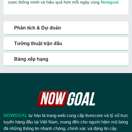
cược thông minh và hiệu quả hơn mỗi ngày cùng
Nowgoal
.
Phân tích & Dự đoán
Tường thuật trận đấu
Bảng xếp hạng
NOWGOAL
tự hào là trang web cung cấp livescore và tỷ số trực
tuyến hàng đầu tại Việt Nam, mang đến cho người hâm mộ bóng
đá những thông tin nhanh chóng, chính xác và đáng tin cậy.