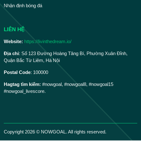
Nhận định bóng đá
LIÊN HỆ
Website:
https://livinthedream.io/
Địa chỉ
: Số 123 Đường Hoàng Tăng Bí, Phường Xuân Đỉnh,
Quận Bắc Từ Liêm, Hà Nội
Postal Code
: 100000
Hagtag tìm kiếm:
#nowgoal, #nowgoal8, #nowgoal15
#nowgoal_livescore.
Copyright 2026 © NOWGOAL. All rights reserved.