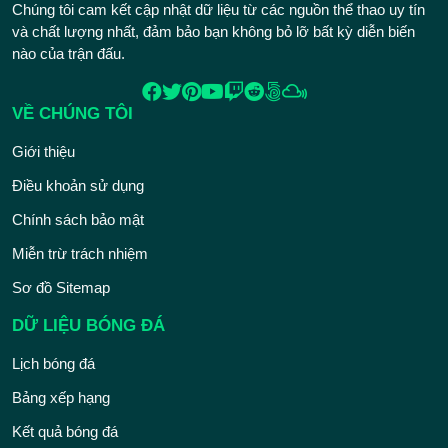
Chúng tôi cam kết cập nhật dữ liệu từ các nguồn thể thao uy tín
và chất lượng nhất, đảm bảo bạn không bỏ lỡ bất kỳ diễn biến
nào của trận đấu.
VỀ CHÚNG TÔI
Giới thiệu
Điều khoản sử dụng
Chính sách bảo mật
Miễn trừ trách nhiệm
Sơ đồ Sitemap
DỮ LIỆU BÓNG ĐÁ
Lịch bóng đá
Bảng xếp hạng
Kết quả bóng đá