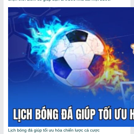
Lịch bóng đá giúp tối ưu hóa chiến lược cá cược